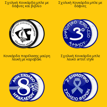
Σχολική Κονκάρδα μπλε με
Σχολική Κονκάρδα μπλε με
δάφνες και βιβλίο
δάφνες
Κονκάρδα παρέλασης μαύρη
Σχολική Κονκάρδα μπλε
λευκή με καραβάκι
λευκό artist style