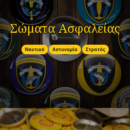
Σώματα Ασφαλείας
Ναυτικό
Αστυνομία
Στρατός