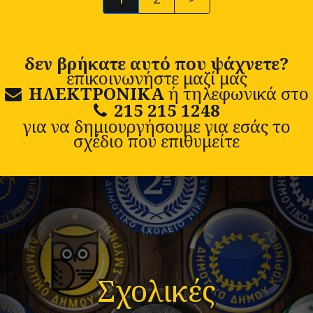
δεν βρήκατε αυτό που ψάχνετε?
επικοινωνήστε μαζί μας
ΗΛΕΚΤΡΟΝΙΚΑ
ή τηλεφωνικά στο
215 215 1248
για να δημιουργήσουμε για εσάς το
σχέδιο που επιθυμείτε
Σχολικές