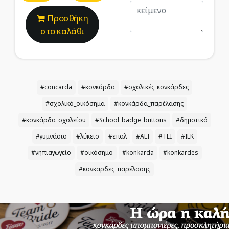
Προσθήκη
στο καλάθι
#concarda
#κονκάρδα
#σχολικές_κονκάρδες
#σχολικό_οικόσημα
#κονκάρδα_παρέλασης
#κονκάρδα_σχολείου
#School_badge_buttons
#δημοτικό
#γυμνάσιο
#λύκειο
#επαλ
#ΑΕΙ
#ΤΕΙ
#ΙΕΚ
#νηπιαγωγείο
#οικόσημο
#konkarda
#konkardes
#κονκαρδες_παρέλασης