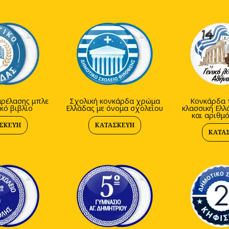
ρέλασης μπλε
Σχολική κονκάρδα χρώμα
Κονκάρδα 
κό βιβλίο
Ελλάδας με όνομα σχολείου
κλασσική Ελλ
και αριθμ
ΣΚΕΥΉ
ΚΑΤΑΣΚΕΥΉ
ΚΑΤΑ