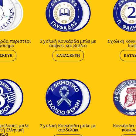
άρδα περιστέρι
Σχολική Κονκάρδα μπλε με
Σχολική Κονκ
ικόσημο
δάφνες και βιβλίο
δάφ
ΣΚΕΥΉ
ΚΑΤΑΣΚΕΥΉ
ΚΑΤΑ
ρέλασης μπλε
Σχολική Κονκάρδα μπλε με
Κονκάρδα 
τή Ελληνική
κορδελάκι
κουκο
μαία