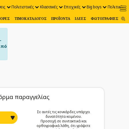
εις
Πολιτιστικές
Κλασσικές
Εποχικές
Big boys
Πολιτικές
ΟΡΈΣ
ΤΙΜΟΚΑΤΆΛΟΓΟΣ
ΠΡΟΪΌΝΤΑ
ΙΔΈΕΣ
ΦΩΤΟΓΡΑΦΊΕΣ
–
από
όρμα παραγγελίας
Σε αυτές τις κονκάρδες υπάρχει
δυνατότητα κειμένου.
Προσοχή σε συντακτικά και
ορθογραφικά λάθη, ότι γράψετε