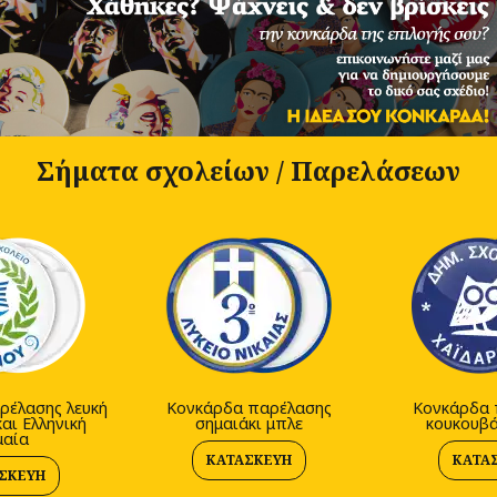
Σήματα σχολείων / Παρελάσεων
ρέλασης λευκή
Κονκάρδα παρέλασης
Κονκάρδα 
αι Ελληνική
σημαιάκι μπλε
κουκουβά
μαία
ΚΑΤΑΣΚΕΥΉ
ΚΑΤΑ
ΣΚΕΥΉ