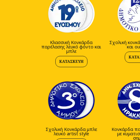
Κλασσική Κονκάρδα
Σχολική κονκ
παρέλασης λευκό φόντο και
και ο
μπλε
ΚΑΤΑ
ΚΑΤΑΣΚΕΥΉ
Σχολική Κονκάρδα μπλε
Κονκάρδα πα
λευκό artist style
με κυματισ
ση