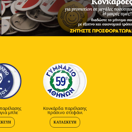
παρέλασης
Κονκάρδα παρέλασης
για μπλε
πράσινο στεφάνι
ΣΚΕΥΉ
ΚΑΤΑΣΚΕΥΉ