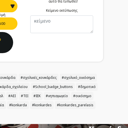
αυτό θα τυπωθεί!
Κείμενο εκτύπωσης
ιμή
0.00
ο
κονκάρδα
#σχολικές_κονκάρδες
#σχολικό_οικόσημα
κάρδα_σχολείου
#School_badge_buttons
#δημοτικό
αλ
#ΑΕΙ
#ΤΕΙ
#ΙΕΚ
#νηπιαγωγείο
#οικόσημο
αία
#konkarda
#konkardes
#konkardes_parelasis