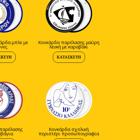
άρδα μπλε με
Κονκάρδα παρέλασης μαύρη
νες
λευκή με καραβάκι
ΣΚΕΥΉ
ΚΑΤΑΣΚΕΥΉ
παρέλασης
Κονκάρδα σχολική
υβάγια
περιστέρι προσωπογραφία