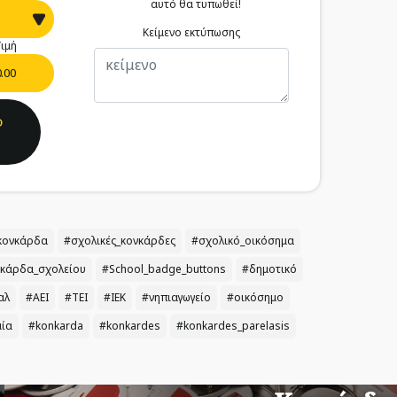
αυτό θα τυπωθεί!
Κείμενο εκτύπωσης
ιμή
0.00
ο
κονκάρδα
#σχολικές_κονκάρδες
#σχολικό_οικόσημα
κάρδα_σχολείου
#School_badge_buttons
#δημοτικό
αλ
#ΑΕΙ
#ΤΕΙ
#ΙΕΚ
#νηπιαγωγείο
#οικόσημο
αία
#konkarda
#konkardes
#konkardes_parelasis