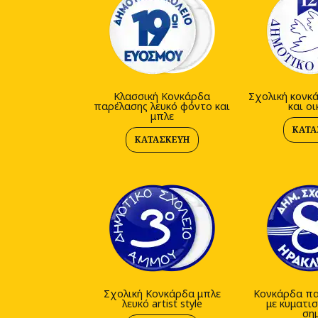
Κλασσική Κονκάρδα
Σχολική κονκ
παρέλασης λευκό φόντο και
και ο
μπλε
ΚΑΤΑ
ΚΑΤΑΣΚΕΥΉ
Σχολική Κονκάρδα μπλε
Κονκάρδα πα
λευκό artist style
με κυματισ
ση