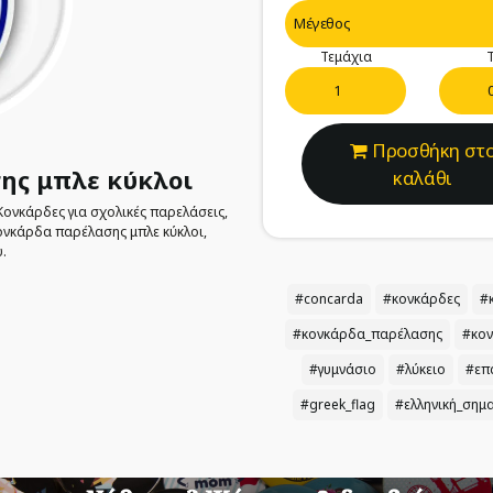
Τεμάχια
Τ
Προσθήκη στ
ης μπλε κύκλοι
καλάθι
Κονκάρδες για σχολικές παρελάσεις,
ονκάρδα παρέλασης μπλε κύκλοι,
.
#concarda
#κονκάρδες
#
#κονκάρδα_παρέλασης
#κον
#γυμνάσιο
#λύκειο
#επ
#greek_flag
#ελληνική_σημ