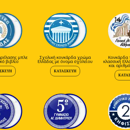
ρέλασης μπλε
Σχολική κονκάρδα χρώμα
Κονκάρδα 
κό βιβλίο
Ελλάδας με όνομα σχολείου
κλασσική Ελλ
και αριθμ
ΣΚΕΥΉ
ΚΑΤΑΣΚΕΥΉ
ΚΑΤΑ