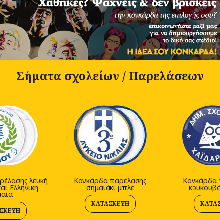
Σήματα σχολείων / Παρελάσεων
ρέλασης λευκή
Κονκάρδα παρέλασης
Κονκάρδα 
αι Ελληνική
σημαιάκι μπλε
κουκουβά
μαία
ΚΑΤΑΣΚΕΥΉ
ΚΑΤΑ
ΣΚΕΥΉ