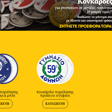
παρέλασης
Κονκάρδα παρέλασης
για μπλε
πράσινο στεφάνι
ΣΚΕΥΉ
ΚΑΤΑΣΚΕΥΉ