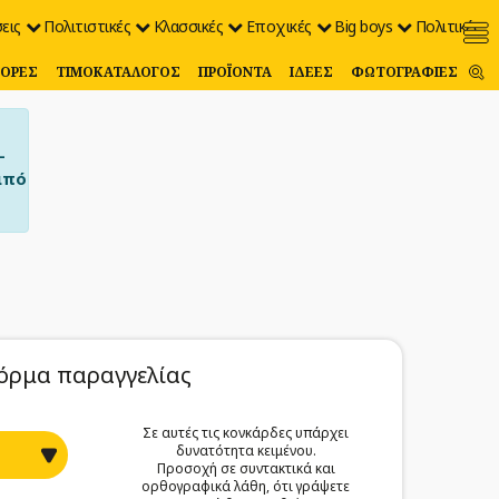
εις
Πολιτιστικές
Κλασσικές
Εποχικές
Big boys
Πολιτικές
ΟΡΈΣ
ΤΙΜΟΚΑΤΆΛΟΓΟΣ
ΠΡΟΪΌΝΤΑ
ΙΔΈΕΣ
ΦΩΤΟΓΡΑΦΊΕΣ
–
από
όρμα παραγγελίας
Σε αυτές τις κονκάρδες υπάρχει
δυνατότητα κειμένου.
Προσοχή σε συντακτικά και
ορθογραφικά λάθη, ότι γράψετε