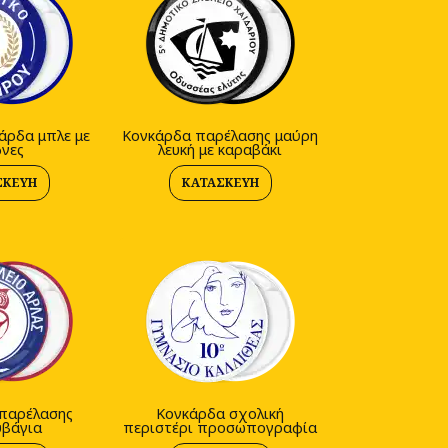
άρδα μπλε με
Κονκάρδα παρέλασης μαύρη
νες
λευκή με καραβάκι
ΣΚΕΥΉ
ΚΑΤΑΣΚΕΥΉ
παρέλασης
Κονκάρδα σχολική
υβάγια
περιστέρι προσωπογραφία