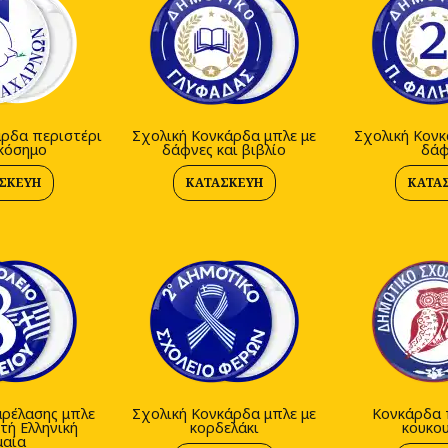
άρδα περιστέρι
Σχολική Κονκάρδα μπλε με
Σχολική Κονκ
ικόσημο
δάφνες και βιβλίο
δάφ
ΣΚΕΥΉ
ΚΑΤΑΣΚΕΥΉ
ΚΑΤΑ
ρέλασης μπλε
Σχολική Κονκάρδα μπλε με
Κονκάρδα 
τή Ελληνική
κορδελάκι
κουκο
μαία