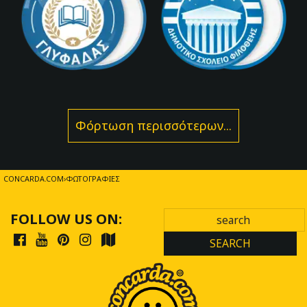
Φόρτωση περισσότερων...
CONCARDA.COM
ΦΩΤΟΓΡΑΦΊΕΣ
FOLLOW US ON:
SEARCH