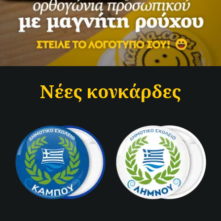
Νέες κονκάρδες