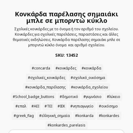
Κονκάρδα παρέλασης σημαιάκι
μπλε σε μπορντώ κύκλο
Σχολικές κονκάρδες με το όνομα ή τον αριθμό του σχολείου.
Κονκάρδες για σχολικές παρελάσεις, παραστάσεις και άλλες
θεματικές εκδηλώσεις. Κονκάρδα παρέλασης σημαιάκι μπλε σε
μπορντώ κύκλο όνομα και αριθμό σχολείου.
SKU: 13452
#concarda
#κονκάρδες
#κονκάρδα
#σχολικές_κονκάρδες
#σχολικό_οικόσημα
#κονκάρδα_παρέλασης
#κονκάρδα_σχολείου
#School_badge_buttons
#δημοτικό
#γυμνάσιο
#λύκειο
#επαλ
#ΑΕΙ
#ΤΕΙ
#ΙΕΚ
#νηπιαγωγείο
#οικόσημο
#greek_flag
#ελληνική_σημαία
#konkarda
#konkardes
#konkardes_parelasis