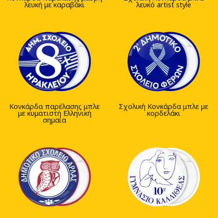
λευκή με καραβάκι
λευκό artist style
Κονκάρδα παρέλασης μπλε
Σχολική Κονκάρδα μπλε με
με κυματιστή Ελληνική
κορδελάκι
σημαία