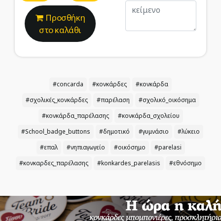
Προσθήκη
στο καλάθι
#concarda
#κονκάρδες
#κονκάρδα
#σχολικές_κονκάρδες
#παρέλαση
#σχολικό_οικόσημα
#κονκάρδα_παρέλασης
#κονκάρδα_σχολείου
#School_badge_buttons
#δημοτικό
#γυμνάσιο
#λύκειο
#επαλ
#νηπιαγωγείο
#οικόσημο
#parelasi
#κονκαρδες_παρέλασης
#konkardes_parelasis
#εθνόσημο