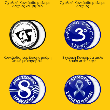
Σχολική Κονκάρδα μπλε με
Σχολική Κονκάρδα μπλε με
δάφνες και βιβλίο
δάφνες
Κονκάρδα παρέλασης μαύρη
Σχολική Κονκάρδα μπλε
λευκή με καραβάκι
λευκό artist style