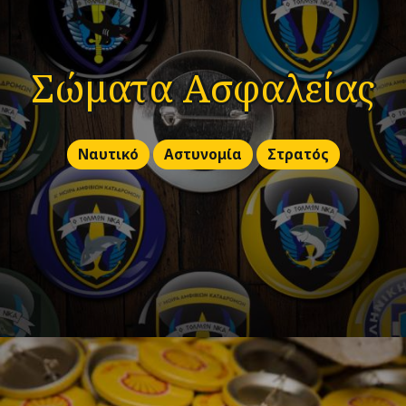
Σώματα Ασφαλείας
Ναυτικό
Αστυνομία
Στρατός