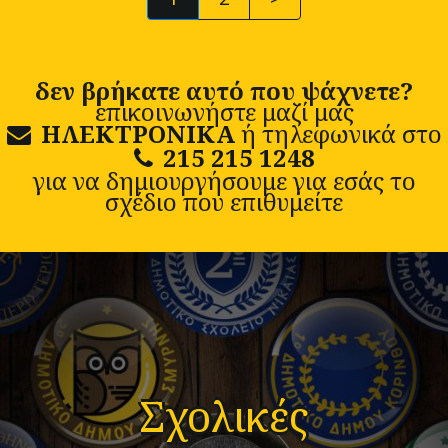
δεν βρήκατε αυτό που ψάχνετε?
επικοινωνήστε μαζί μας
ΗΛΕΚΤΡΟΝΙΚΑ
ή τηλεφωνικά στο
215 215 1248
για να δημιουργήσουμε για εσάς το
σχέδιο που επιθυμείτε
Σχολικές