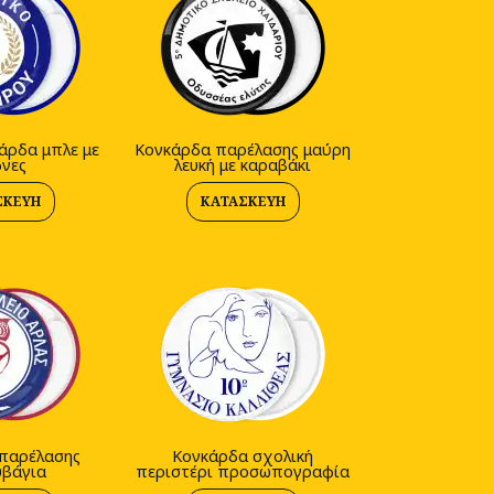
άρδα μπλε με
Κονκάρδα παρέλασης μαύρη
νες
λευκή με καραβάκι
ΣΚΕΥΉ
ΚΑΤΑΣΚΕΥΉ
παρέλασης
Κονκάρδα σχολική
υβάγια
περιστέρι προσωπογραφία