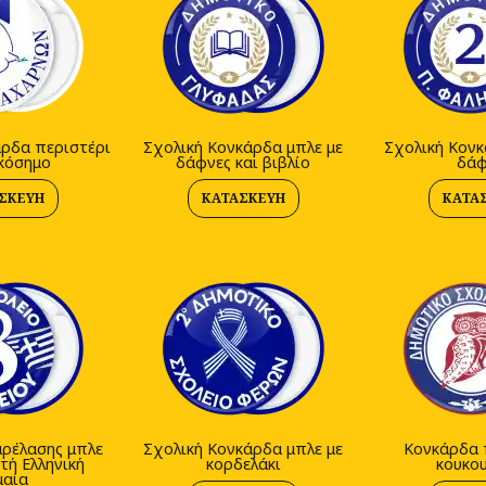
άρδα περιστέρι
Σχολική Κονκάρδα μπλε με
Σχολική Κονκ
ικόσημο
δάφνες και βιβλίο
δάφ
ΣΚΕΥΉ
ΚΑΤΑΣΚΕΥΉ
ΚΑΤΑ
ρέλασης μπλε
Σχολική Κονκάρδα μπλε με
Κονκάρδα 
τή Ελληνική
κορδελάκι
κουκο
μαία