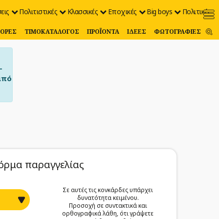
εις
Πολιτιστικές
Κλασσικές
Εποχικές
Big boys
Πολιτικές
ΟΡΈΣ
ΤΙΜΟΚΑΤΆΛΟΓΟΣ
ΠΡΟΪΌΝΤΑ
ΙΔΈΕΣ
ΦΩΤΟΓΡΑΦΊΕΣ
–
από
όρμα παραγγελίας
Σε αυτές τις κονκάρδες υπάρχει
δυνατότητα κειμένου.
Προσοχή σε συντακτικά και
ορθογραφικά λάθη, ότι γράψετε