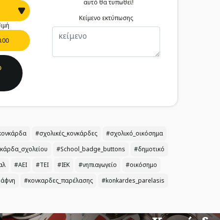
αυτό θα τυπωθεί!
Κείμενο εκτύπωσης
ιμή
0.00
ο
κονκάρδα
#σχολικές_κονκάρδες
#σχολικό_οικόσημα
κάρδα_σχολείου
#School_badge_buttons
#δημοτικό
αλ
#ΑΕΙ
#ΤΕΙ
#ΙΕΚ
#νηπιαγωγείο
#οικόσημο
άφνη
#κονκαρδες_παρέλασης
#konkardes_parelasis