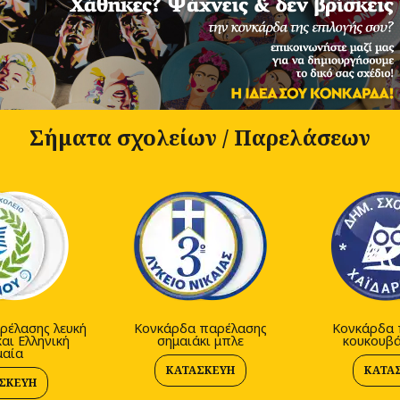
Σήματα σχολείων / Παρελάσεων
ρέλασης λευκή
Κονκάρδα παρέλασης
Κονκάρδα 
αι Ελληνική
σημαιάκι μπλε
κουκουβά
μαία
ΚΑΤΑΣΚΕΥΉ
ΚΑΤΑ
ΣΚΕΥΉ