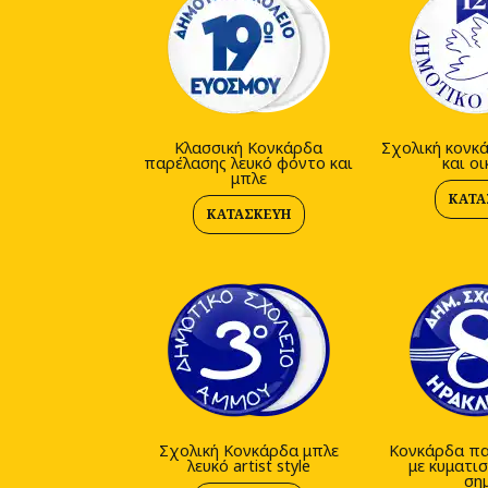
Κλασσική Κονκάρδα
Σχολική κονκ
παρέλασης λευκό φόντο και
και ο
μπλε
ΚΑΤΑ
ΚΑΤΑΣΚΕΥΉ
Σχολική Κονκάρδα μπλε
Κονκάρδα πα
λευκό artist style
με κυματισ
ση