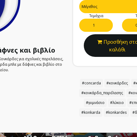
Τεμάχια
Τ
Προσθήκη στ
φνες και βιβλίο
καλάθι
Κονκάρδες για σχολικές παρελάσεις,
ρδα μπλε με δάφνες και βιβλίο στο
είου.
#concarda
#κονκάρδες
#
#κονκάρδα_παρέλασης
#κον
#γυμνάσιο
#λύκειο
#επ
#konkarda
#konkardes
#δ