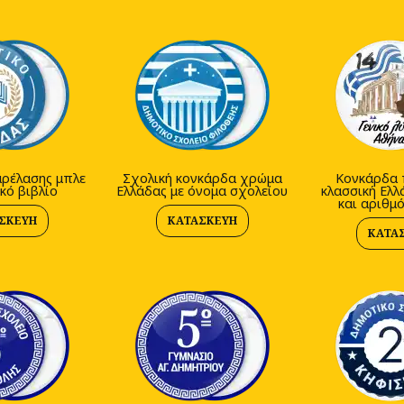
ρέλασης μπλε
Σχολική κονκάρδα χρώμα
Κονκάρδα 
κό βιβλίο
Ελλάδας με όνομα σχολείου
κλασσική Ελλ
και αριθμ
ΣΚΕΥΉ
ΚΑΤΑΣΚΕΥΉ
ΚΑΤΑ