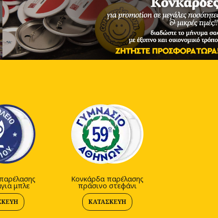
παρέλασης
Κονκάρδα παρέλασης
για μπλε
πράσινο στεφάνι
ΣΚΕΥΉ
ΚΑΤΑΣΚΕΥΉ