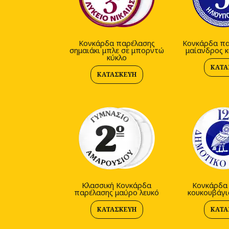
Κονκάρδα παρέλασης
Κονκάρδα πα
σημαιάκι μπλε σε μπορντώ
μαίανδρος κ
κύκλο
ΚΑΤΑ
ΚΑΤΑΣΚΕΥΉ
Kλασσική Κονκάρδα
Κονκάρδα
παρέλασης μαύρο λευκό
κουκουβάγι
ΚΑΤΑΣΚΕΥΉ
ΚΑΤΑ