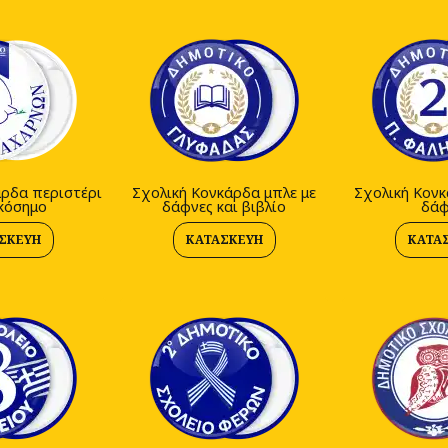
άρδα περιστέρι
Σχολική Κονκάρδα μπλε με
Σχολική Κονκ
ικόσημο
δάφνες και βιβλίο
δάφ
ΣΚΕΥΉ
ΚΑΤΑΣΚΕΥΉ
ΚΑΤΑ