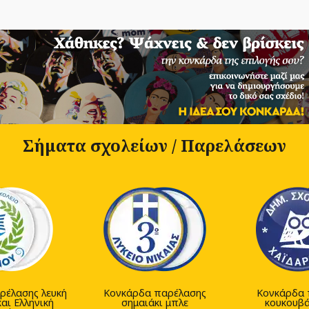
Σήματα σχολείων / Παρελάσεων
ρέλασης λευκή
Κονκάρδα παρέλασης
Κονκάρδα 
αι Ελληνική
σημαιάκι μπλε
κουκουβά