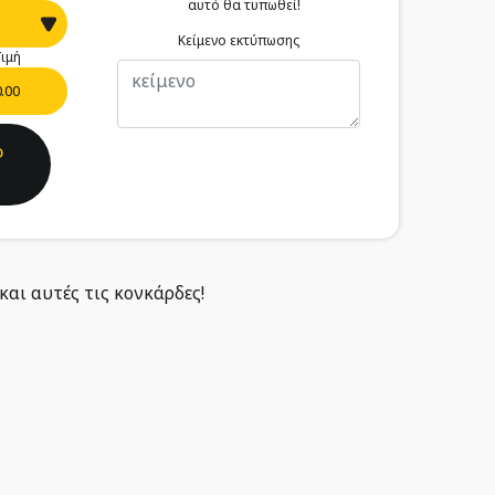
αυτό θα τυπωθεί!
Κείμενο εκτύπωσης
ιμή
0.00
ο
και αυτές τις κονκάρδες!