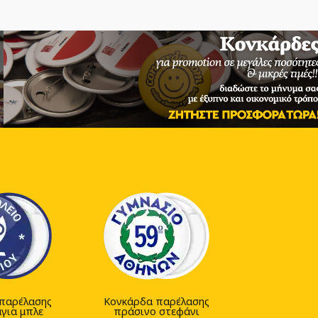
παρέλασης
Κονκάρδα παρέλασης
για μπλε
πράσινο στεφάνι