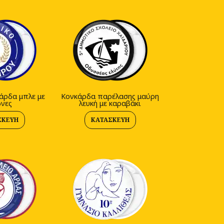
άρδα μπλε με
Κονκάρδα παρέλασης μαύρη
νες
λευκή με καραβάκι
ΣΚΕΥΉ
ΚΑΤΑΣΚΕΥΉ