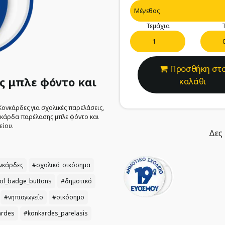
Τεμάχια
Τ
Προσθήκη στ
ς μπλε φόντο και
καλάθι
Κονκάρδες για σχολικές παρελάσεις,
ονκάρδα παρέλασης μπλε φόντο και
είου.
Δες 
νκάρδες
#σχολικό_οικόσημα
ol_badge_buttons
#δημοτικό
#νηπιαγωγείο
#οικόσημο
ardes
#konkardes_parelasis