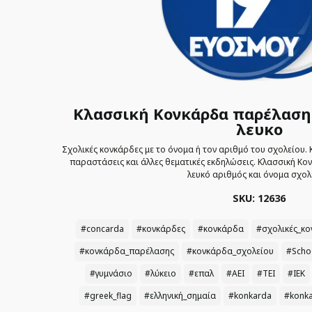
Κλασσική Κονκάρδα παρέλαση
λευκο
Σχολικές κονκάρδες με το όνομα ή τον αριθμό του σχολείου. 
παραστάσεις και άλλες θεματικές εκδηλώσεις. Kλασσική Κ
λευκό αριθμός και όνομα σχολ
SKU: 12636
#concarda
#κονκάρδες
#κονκάρδα
#σχολικές_κο
#κονκάρδα_παρέλασης
#κονκάρδα_σχολείου
#Scho
#γυμνάσιο
#λύκειο
#επαλ
#ΑΕΙ
#ΤΕΙ
#ΙΕΚ
#greek_flag
#ελληνική_σημαία
#konkarda
#konk