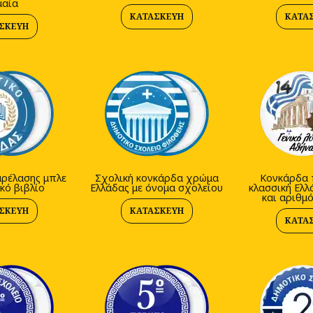
μαία
ΚΑΤΑΣΚΕΥΉ
ΚΑΤΑ
ΣΚΕΥΉ
ρέλασης μπλε
Σχολική κονκάρδα χρώμα
Κονκάρδα 
κό βιβλίο
Ελλάδας με όνομα σχολείου
κλασσική Ελλ
και αριθμ
ΣΚΕΥΉ
ΚΑΤΑΣΚΕΥΉ
ΚΑΤΑ