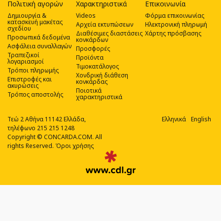
Πολιτική αγορών
Χαρακτηριστικά
Επικοινωνία
Δημιουργία &
Videos
Φόρμα επικοινωνίας
κατασκευή μακέτας
Αρχεία εκτυπώσεων
Ηλεκτρονική πληρωμή
σχεδίου
Διαθέσιμες διαστάσεις
Χάρτης πρόσβασης
Προσωπικά δεδομένα
κονκάρδων
Ασφάλεια συναλλαγών
Προσφορές
Τραπεζικοί
Προϊόντα
λογαριασμοί
Τιμοκατάλογος
Τρόποι πληρωμής
Χονδρική διάθεση
Επιστροφές και
κονκάρδας
ακυρώσεις
Ποιοτικά
Τρόπος αποστολής
χαρακτηριστικά
Τεώ 2 Αθήνα 11142 Ελλάδα,
Ελληνικά
English
τηλέφωνο 215 215 1248
Copyright © CONCARDA.COM. All
rights Reserved.
Όροι χρήσης
Web
Design,
Social
Media
&