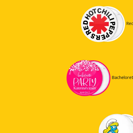
Red
Bacheloret