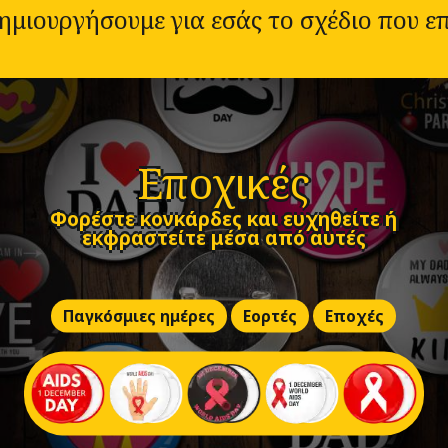
δημιουργήσουμε για εσάς το σχέδιο που επ
Εποχικές
Φορέστε κονκάρδες και ευχηθείτε ή
εκφραστείτε μέσα από αυτές
Παγκόσμιες ημέρες
Εορτές
Εποχές