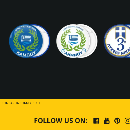
CONCARDA.COM
ΕΎΡΕΣΗ
FOLLOW US ON: