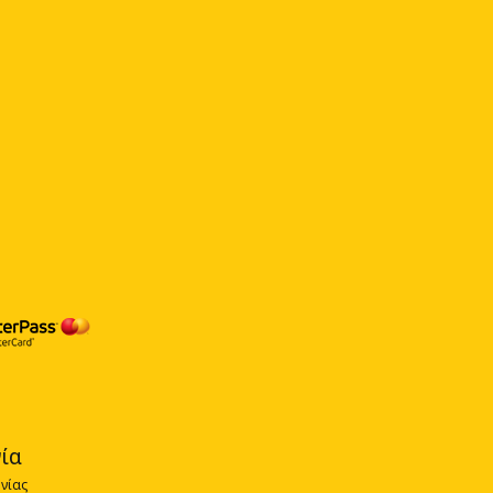
ία
νίας