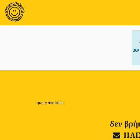
20/
query min limit
δεν βρή
ΗΛΕ