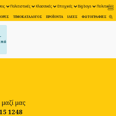
εις
Πολιτιστικές
Κλασσικές
Εποχικές
Big boys
Πολιτικές
ΟΡΈΣ
ΤΙΜΟΚΑΤΆΛΟΓΟΣ
ΠΡΟΪΌΝΤΑ
ΙΔΈΕΣ
ΦΩΤΟΓΡΑΦΊΕΣ
–
από
 μαζί μας
15 1248