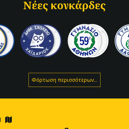
Νέες κονκάρδες
Φόρτωση περισσότερων...