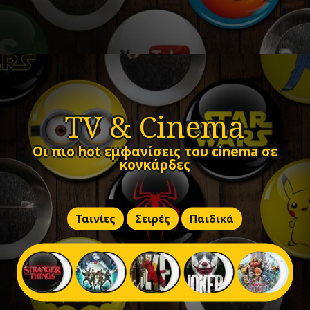
TV & Cinema
Οι πιο hot εμφανίσεις του cinema σε
κονκάρδες
Ταινίες
Σειρές
Παιδικά