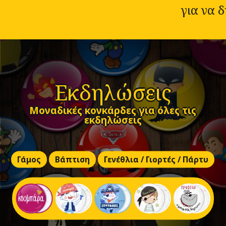
για να 
Εκδηλώσεις
Μοναδικές κονκάρδες για όλες τις
εκδηλώσεις
Γάμος
Βάπτιση
Γενέθλια / Γιορτές / Πάρτυ