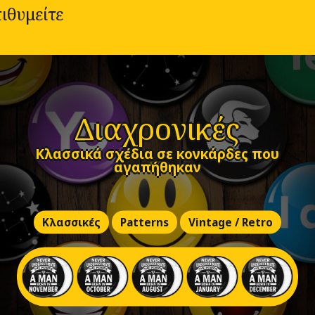
ιθυμείτε
Διαχρονικές
Κλασσικά σχέδια σε κονκάρδες που
αγαπήθηκαν
Κλασσικές
Patterns
Vintage / Retro