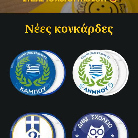
Νέες κονκάρδες