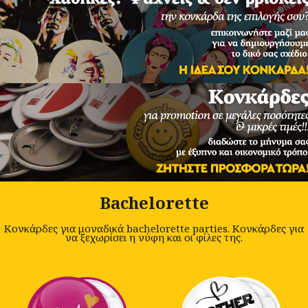
Bachelorette
Κονκάρδες για μοναδικά bachelorette parties. Κονκάρδες για
να ξεχωρίσει η νύφη και οι φίλες της.