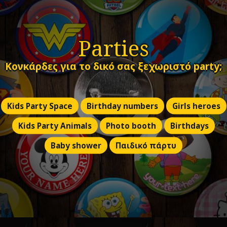
Parties
Κονκάρδες για το δικό σας ξεχωριστό party;
Kids Party Space
Birthday numbers
Girls heroes
Kids Party Animals
Photo booth
Birthdays
Baby shower
Παιδικό πάρτυ