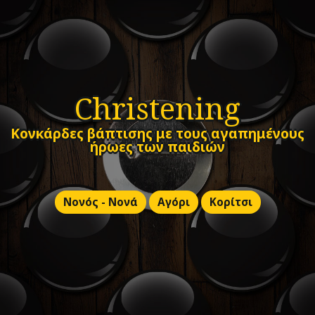
Christening
Κονκάρδες βάπτισης με τους αγαπημένους
ήρωες των παιδιών
Νονός - Νονά
Αγόρι
Κορίτσι