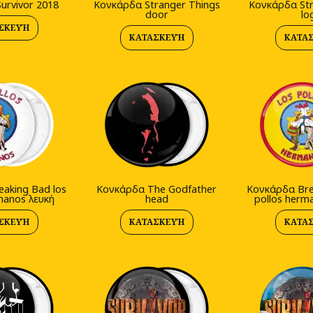
urvivor 2018
Κονκάρδα Stranger Things
Κονκάρδα Str
door
lo
ΣΚΕΥΉ
ΚΑΤΑΣΚΕΥΉ
ΚΑΤΑ
aking Bad los
Κονκάρδα The Godfather
Κονκάρδα Bre
manos λευκή
head
pollos herm
ΣΚΕΥΉ
ΚΑΤΑΣΚΕΥΉ
ΚΑΤΑ