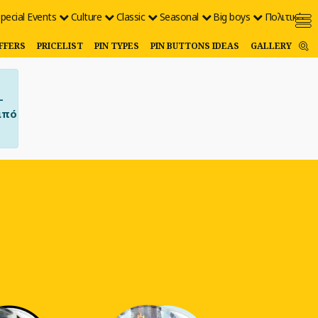
pecial Events
Culture
Classic
Seasonal
Big boys
Πολιτικές
FFERS
PRICELIST
PIN TYPES
PIN BUTTONS IDEAS
GALLERY
–
από