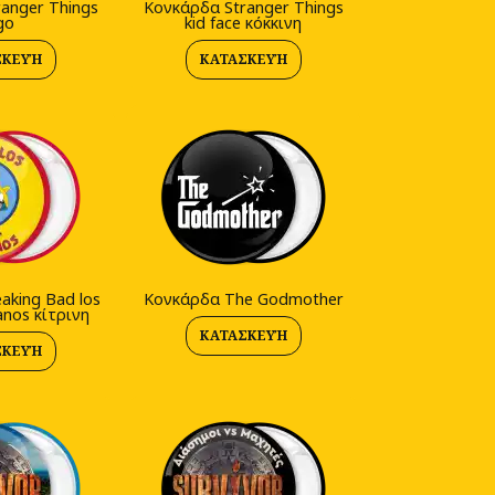
anger Things
Κονκάρδα Stranger Things
go
kid face κόκκινη
ΣΚΕΥΉ
ΚΑΤΑΣΚΕΥΉ
aking Bad los
Κονκάρδα The Godmother
anos κίτρινη
ΚΑΤΑΣΚΕΥΉ
ΣΚΕΥΉ