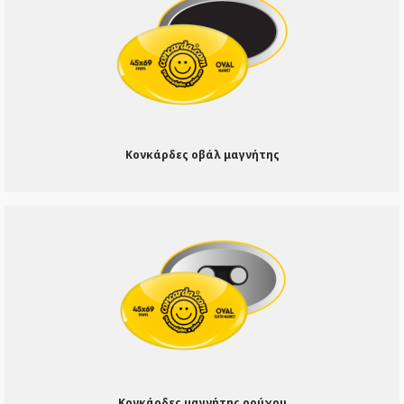
Κονκάρδες οβάλ μαγνήτης
Κονκάρδες μαγνήτης ρούχου