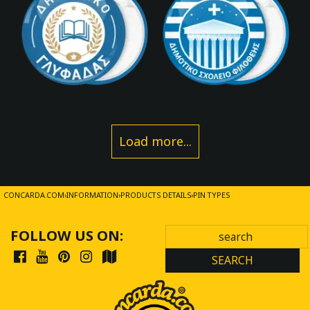
Load more...
CONCARDA.COM
INFORMATION
PRODUCTS DETAILS
PIN TYPES
FOLLOW US ON:
SEARCH