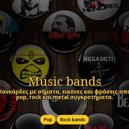
Music bands
Κονκάρδες με σήματα, εικόνες και φράσεις απ
pop, rock και metal συγκροτήματα.
Pop
Rock bands