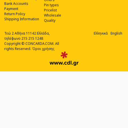
Bank Accounts
Pin types
Payment
Pricelist
Return Policy
Wholesale
Shipping Information
Quality
Τεώ 2 Αθήνα 11142 Ελλάδα,
Ελληνικά
English
τηλέφωνο 215 215 1248
Copyright © CONCARDA.COM. All
rights Reserved.
Όροι χρήσης
Web
Design,
Social
Media
&
SEO
Agency
από
την
CDL.gr