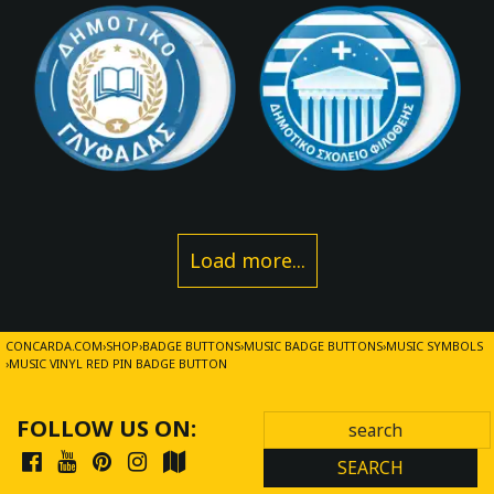
Load more...
CONCARDA.COM
SHOP
BADGE BUTTONS
MUSIC BADGE BUTTONS
MUSIC SYMBOLS
MUSIC VINYL RED PIN BADGE BUTTON
FOLLOW US ON:
SEARCH