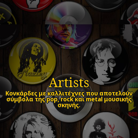
Artists
Κονκάρδες με καλλιτέχνες που αποτελούν
σύμβολα της pop, rock και metal μουσικής
σκηνής.