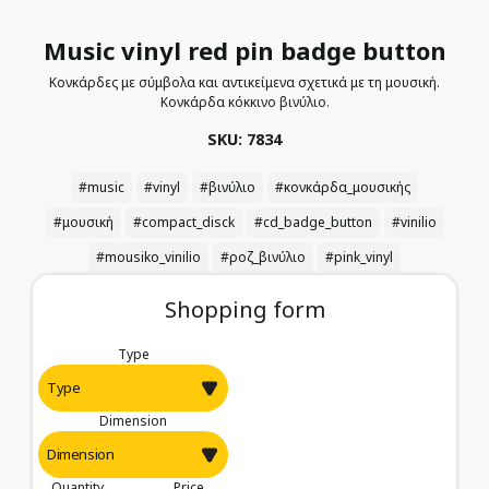
Music vinyl red pin badge button
Κονκάρδες με σύμβολα και αντικείμενα σχετικά με τη μουσική.
Κονκάρδα κόκκινο βινύλιο.
SKU: 7834
#music
#vinyl
#βινύλιο
#κονκάρδα_μουσικής
#μουσική
#compact_disck
#cd_badge_button
#vinilio
#mousiko_vinilio
#ροζ_βινύλιο
#pink_vinyl
Shopping form
Type
Dimension
Quantity
Price