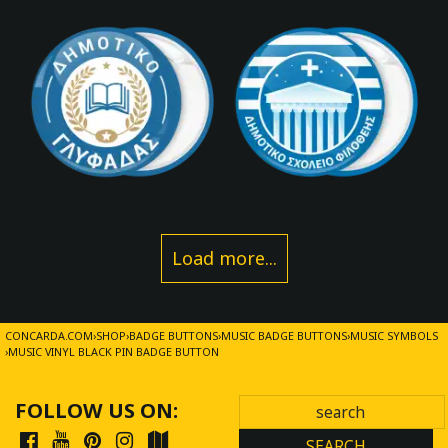
Load more...
CONCARDA.COM
SHOP
BADGE BUTTONS
MUSIC BADGE BUTTONS
MUSIC SYMBOLS
MUSIC VINYL BLACK PIN BADGE BUTTON
FOLLOW US ON:
SEARCH