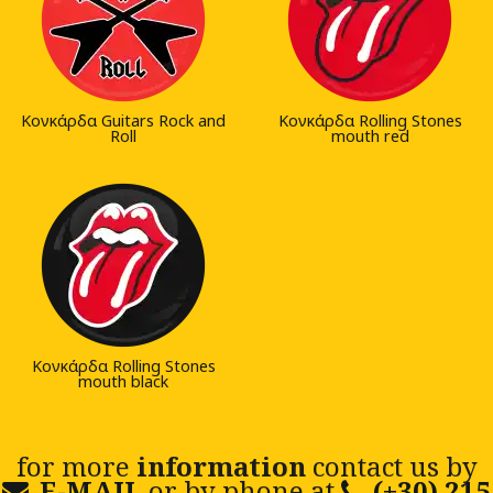
Κονκάρδα Guitars Rock and
Κονκάρδα Rolling Stones
Roll
mouth red
Κονκάρδα Rolling Stones
mouth black
for more
information
contact us by
E-MAIL
or by phone at
(+30) 215