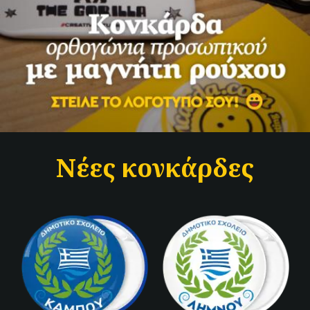
Νέες κονκάρδες