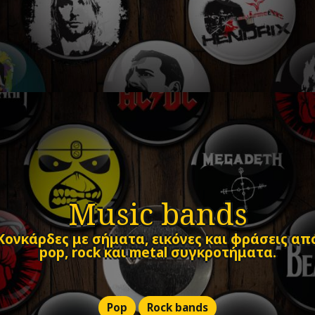
Music bands
Κονκάρδες με σήματα, εικόνες και φράσεις απ
pop, rock και metal συγκροτήματα.
Pop
Rock bands