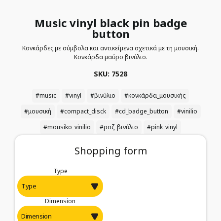
Music vinyl black pin badge
button
Κονκάρδες με σύμβολα και αντικείμενα σχετικά με τη μουσική.
Κονκάρδα μαύρο βινύλιο.
SKU: 7528
#music
#vinyl
#βινύλιο
#κονκάρδα_μουσικής
#μουσική
#compact_disck
#cd_badge_button
#vinilio
#mousiko_vinilio
#ροζ_βινύλιο
#pink_vinyl
Shopping form
Type
Dimension