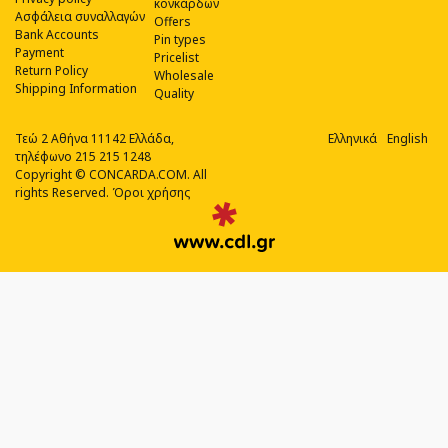
κονκάρδων
Ασφάλεια συναλλαγών
Offers
Bank Accounts
Pin types
Payment
Pricelist
Return Policy
Wholesale
Shipping Information
Quality
Τεώ 2 Αθήνα 11142 Ελλάδα,
Ελληνικά
English
τηλέφωνο 215 215 1248
Copyright © CONCARDA.COM. All
rights Reserved.
Όροι χρήσης
Web
Design,
Social
Media
&
SEO
Agency
από
την
CDL.gr