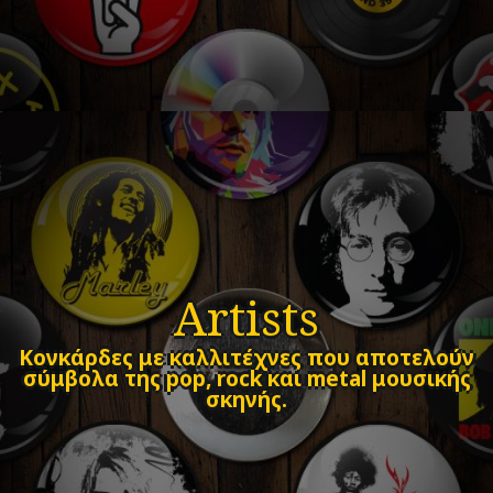
Artists
Κονκάρδες με καλλιτέχνες που αποτελούν
σύμβολα της pop, rock και metal μουσικής
σκηνής.