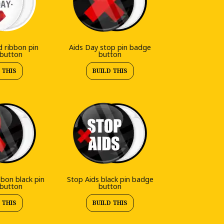
d ribbon pin
Aids Day stop pin badge
button
button
 THIS
BUILD THIS
bbon black pin
Stop Aids black pin badge
button
button
 THIS
BUILD THIS