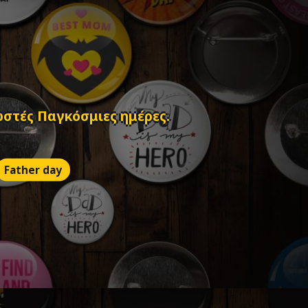
ωστές Παγκόσμιες ημέρες.
Father day