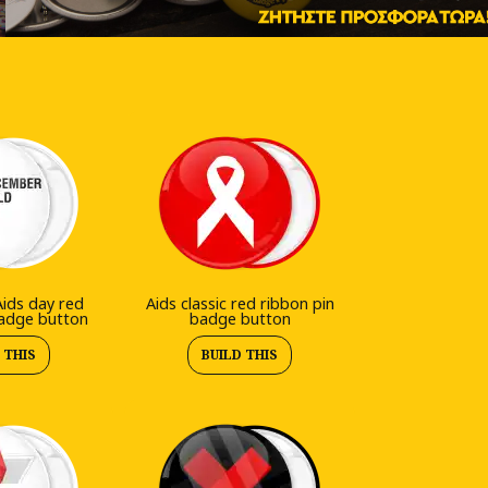
Aids day red
Aids classic red ribbon pin
badge button
badge button
 THIS
BUILD THIS