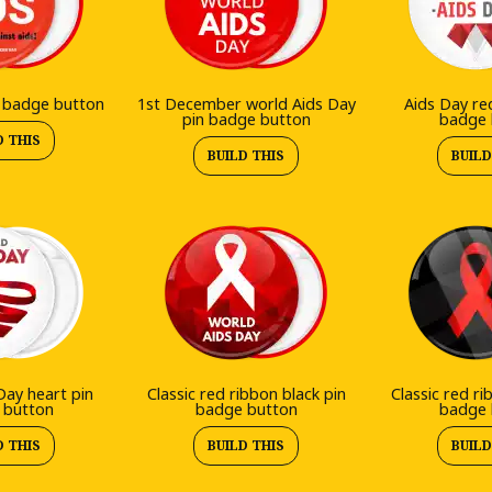
n badge button
1st December world Aids Day
Aids Day re
pin badge button
badge 
D THIS
BUILD THIS
BUILD
Day heart pin
Classic red ribbon black pin
Classic red ri
 button
badge button
badge 
D THIS
BUILD THIS
BUILD