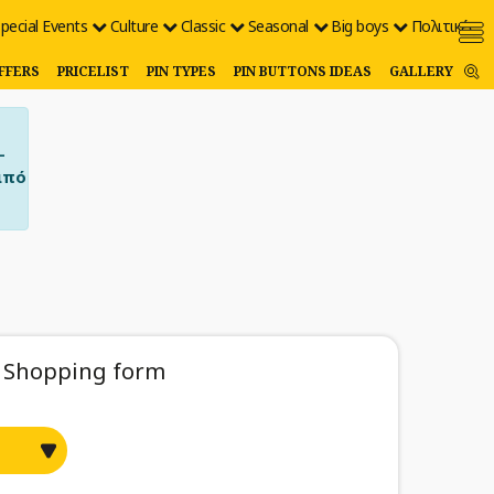
pecial Events
Culture
Classic
Seasonal
Big boys
Πολιτικές
FFERS
PRICELIST
PIN TYPES
PIN BUTTONS IDEAS
GALLERY
–
από
Shopping form