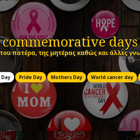
commemorative days
 του πατέρα, της μητέρας καθώς και άλλες γν
 Day
Pride Day
Mothers Day
World cancer day