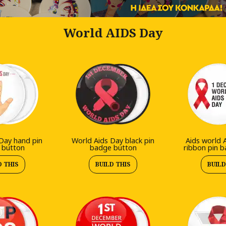
World AIDS Day
Day hand pin
World Aids Day black pin
Aids world 
 button
badge button
ribbon pin 
D THIS
BUILD THIS
BUILD