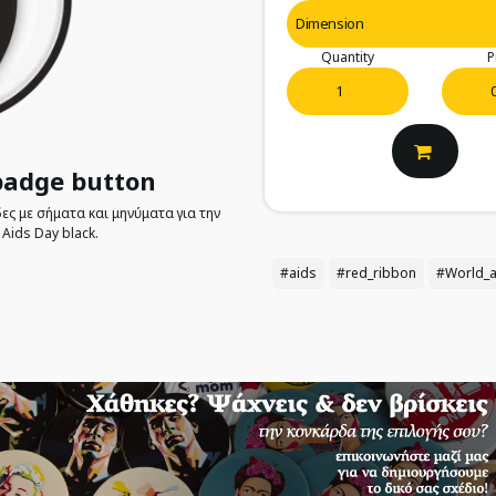
Quantity
P
 badge button
ες με σήματα και μηνύματα για την
Aids Day black.
#aids
#red_ribbon
#World_a