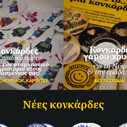
Νέες κονκάρδες