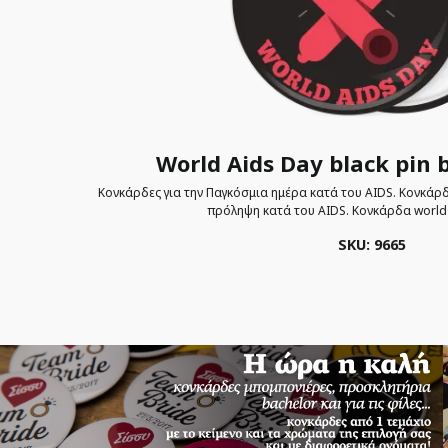
World Aids Day black pin
Κονκάρδες για την Παγκόσμια ημέρα κατά του AIDS. Κονκάρδ
πρόληψη κατά του AIDS. Κονκάρδα world 
SKU: 9665