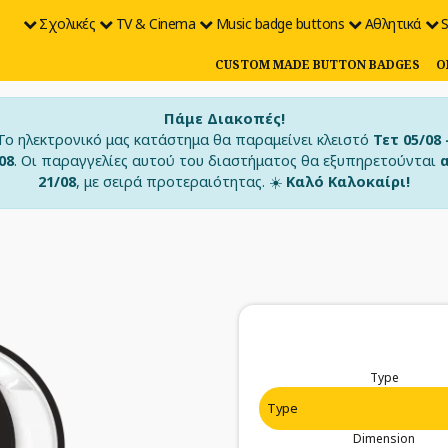
Σχολικές
TV & Cinema
Music badge buttons
Αθλητικά
S
CUSTOM MADE BUTTON BADGES
O
Πάμε Διακοπές!
Το ηλεκτρονικό μας κατάστημα θα παραμείνει κλειστό
Τετ 05/08 
08
. Οι παραγγελίες αυτού του διαστήματος θα εξυπηρετούνται
21/08
, με σειρά προτεραιότητας. ☀️
Καλό Καλοκαίρι!
Type
Dimension