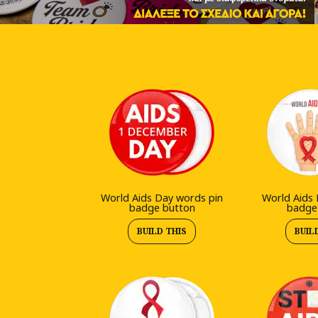
World Aids Day words pin
World Aids 
badge button
badge
BUILD THIS
BUIL