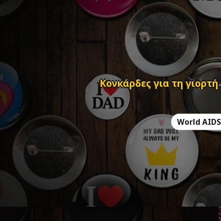
Κονκάρδες για τη γιορτή
World AIDS