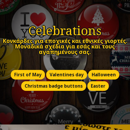
Celebrations
Κονκάρδες για εποχικές και εθνικές γιορτές.
Μοναδικά σχέδια για εσάς και τους
αγαπημένους σας.
First of May
Valentines day
Halloween
Christmas badge buttons
Easter