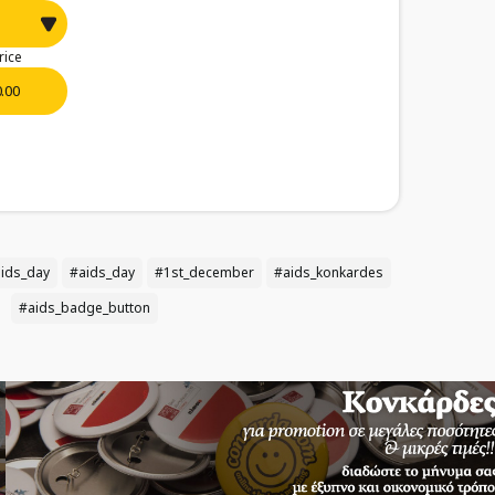
rice
0.00
ids_day
#aids_day
#1st_december
#aids_konkardes
#aids_badge_button