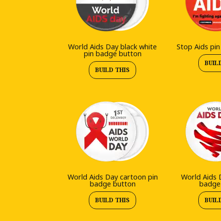
World Aids Day black white
Stop Aids pi
pin badge button
BUIL
BUILD THIS
World Aids Day cartoon pin
World Aids 
badge button
badge
BUILD THIS
BUIL