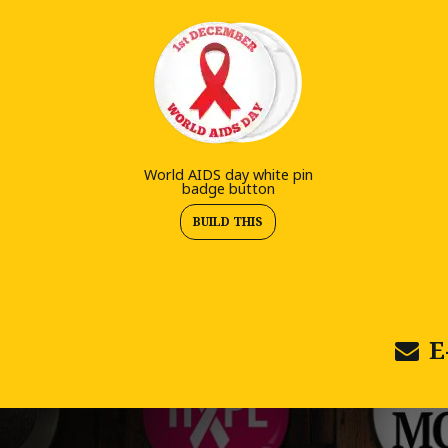
World AIDS day white pin
badge button
BUILD THIS
E