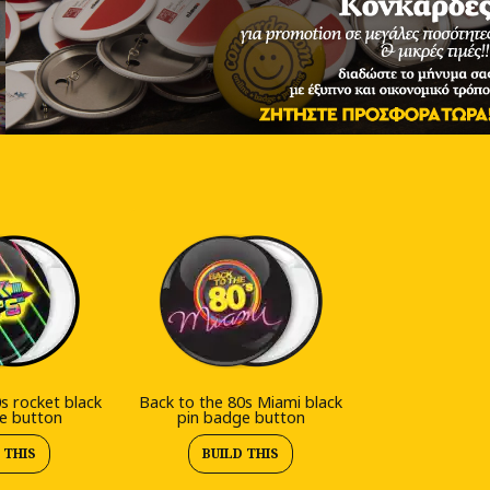
s rocket black
Back to the 80s Miami black
e button
pin badge button
 THIS
BUILD THIS