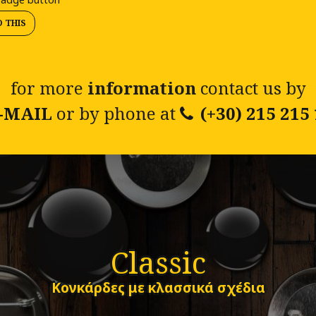
D THIS
for more
information
contact us by
-MAIL
or by phone at
(+30) 215 215
Classic
Κονκάρδες με κλασσικά σχέδια