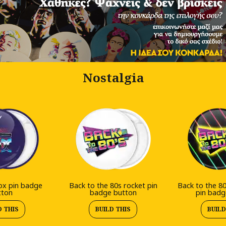
Nostalgia
ox pin badge
Back to the 80s rocket pin
Back to the 80
tton
badge button
pin badg
D THIS
BUILD THIS
BUILD