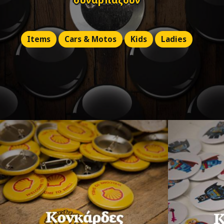
Items
Cars & Motos
Kids
Ladies