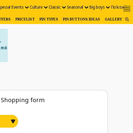
pecial Events
Culture
Classic
Seasonal
Big boys
Πολιτικές
FFERS
PRICELIST
PIN TYPES
PIN BUTTONS IDEAS
GALLERY
–
από
Shopping form