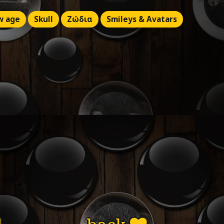
w age
Skull
Ζώδια
Smileys & Avatars
η