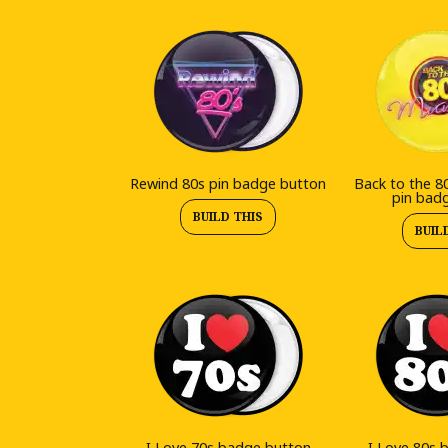
Rewind 80s pin badge button
Back to the 8
pin bad
BUILD THIS
BUIL
I Love 70s badge button
I Love 80s 