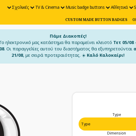
Σχολικές
TV & Cinema
Music badge buttons
Αθλητικά
S
CUSTOM MADE BUTTON BADGES
O
Πάμε Διακοπές!
Το ηλεκτρονικό μας κατάστημα θα παραμείνει κλειστό
Τετ 05/08 
08
. Οι παραγγελίες αυτού του διαστήματος θα εξυπηρετούνται
21/08
, με σειρά προτεραιότητας. ☀️
Καλό Καλοκαίρι!
Type
Dimension