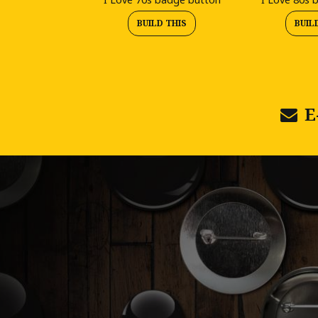
BUILD THIS
BUIL
E