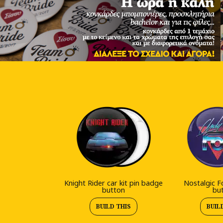
Κnight Rider car kit pin badge
Nostalgic F
button
bu
BUILD THIS
BUIL