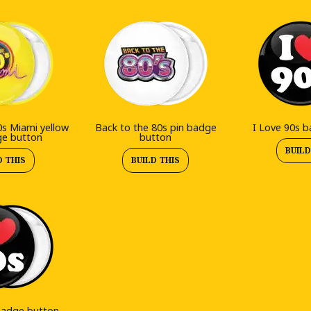
0s Miami yellow
Back to the 80s pin badge
I Love 90s 
ge button
button
BUILD
D THIS
BUILD THIS
badge button