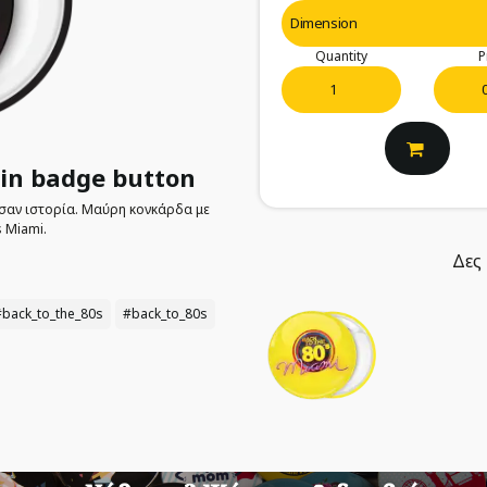
Quantity
P
pin badge button
σαν ιστορία. Μαύρη κονκάρδα με
s Miami.
Δες 
#back_to_the_80s
#back_to_80s