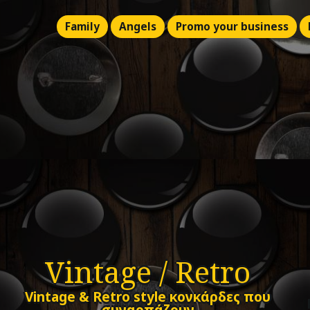
Family
Angels
Promo your business
Vintage / Retro
Vintage & Retro style κονκάρδες που
συναρπάζουν