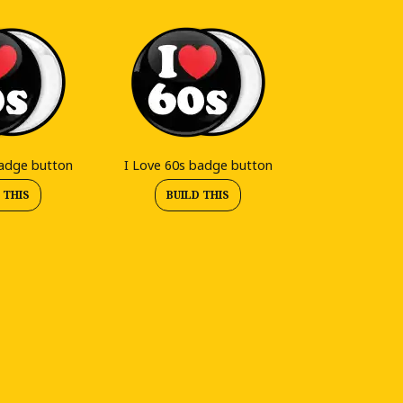
badge button
I Love 60s badge button
 THIS
BUILD THIS