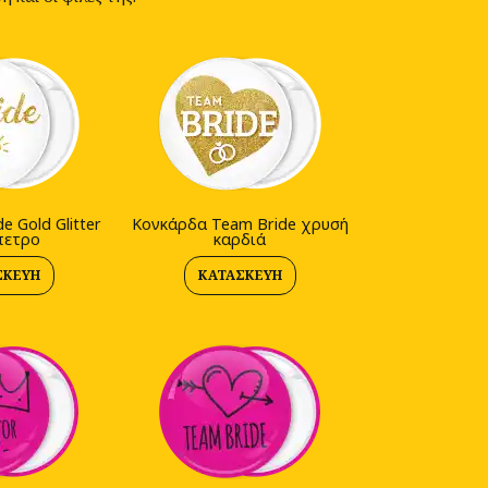
e Gold Glitter
Kονκάρδα Team Bride χρυσή
πετρο
καρδιά
ΣΚΕΥΉ
ΚΑΤΑΣΚΕΥΉ