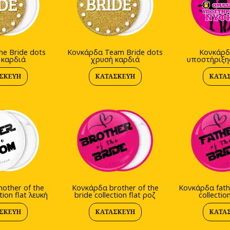
e Bride dots
Kονκάρδα Team Bride dots
Κονκάρδ
 καρδιά
χρυσή καρδιά
υποστήριξη
ΣΚΕΥΉ
ΚΑΤΑΣΚΕΥΉ
ΚΑΤΑ
other of the
Κονκάρδα brother of the
Κονκάρδα fathe
ion flat λευκή
bride collection flat ροζ
collectio
ΣΚΕΥΉ
ΚΑΤΑΣΚΕΥΉ
ΚΑΤΑ