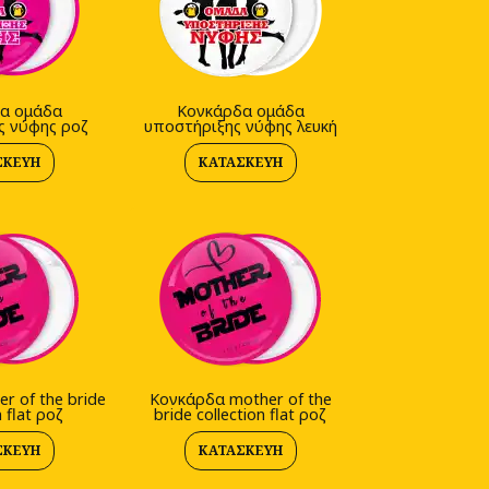
α ομάδα
Κονκάρδα ομάδα
ς νύφης ροζ
υποστήριξης νύφης λευκή
ΣΚΕΥΉ
ΚΑΤΑΣΚΕΥΉ
r of the bride
Κονκάρδα mother of the
n flat ροζ
bride collection flat ροζ
ΣΚΕΥΉ
ΚΑΤΑΣΚΕΥΉ