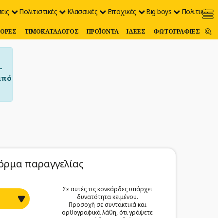
εις
Πολιτιστικές
Κλασσικές
Εποχικές
Big boys
Πολιτικές
ΟΡΈΣ
ΤΙΜΟΚΑΤΆΛΟΓΟΣ
ΠΡΟΪΌΝΤΑ
ΙΔΈΕΣ
ΦΩΤΟΓΡΑΦΊΕΣ
–
από
όρμα παραγγελίας
Σε αυτές τις κονκάρδες υπάρχει
δυνατότητα κειμένου.
Προσοχή σε συντακτικά και
ορθογραφικά λάθη, ότι γράψετε