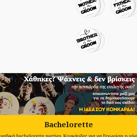
Bachelorette
αδικά bachelorette parties. Κονκάρδες για να ξεχωρίσει η νύφη