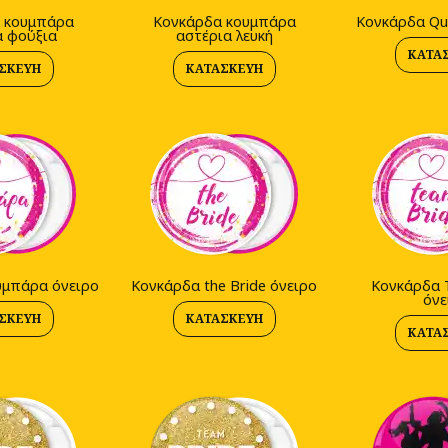
 κουμπάρα
Kονκάρδα κουμπάρα
Kονκάρδα Que
α φούξια
αστέρια λευκή
ΚΑΤΑ
ΣΚΕΥΉ
ΚΑΤΑΣΚΕΥΉ
υμπάρα όνειρο
Kονκάρδα the Bride όνειρο
Kονκάρδα 
όνε
ΣΚΕΥΉ
ΚΑΤΑΣΚΕΥΉ
ΚΑΤΑ