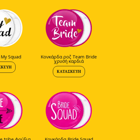
 My Squad
Kονκάρδα ροζ Team Bride
χρυσή καρδιά
ΣΚΕΥΉ
ΚΑΤΑΣΚΕΥΉ
e tribe φούξια
Kονκάρδα Bride Squad