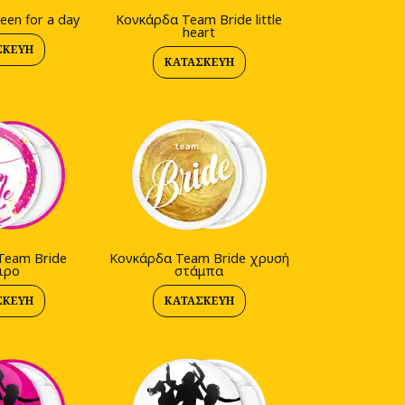
en for a day
Kονκάρδα Team Bride little
heart
ΣΚΕΥΉ
ΚΑΤΑΣΚΕΥΉ
Team Bride
Kονκάρδα Team Bride χρυσή
ιρο
στάμπα
ΣΚΕΥΉ
ΚΑΤΑΣΚΕΥΉ