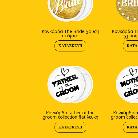
Kονκάρδα The Bride χρυσή
Kονκάρδα Th
στάμπα
χρυσή
ΚΑΤΑΣΚΕΥΉ
ΚΑΤΑ
Κονκάρδα father of the
Κονκάρδα m
groom collection flat λευκή
groom collect
ΚΑΤΑΣΚΕΥΉ
ΚΑΤΑ