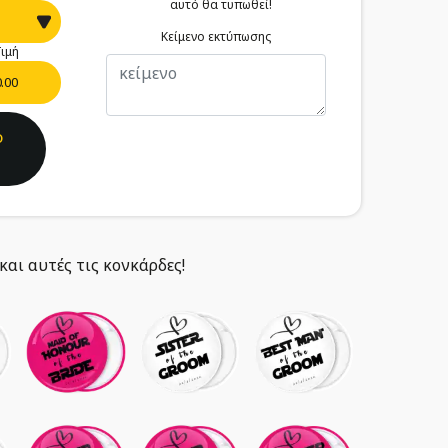
αυτό θα τυπωθεί!
Κείμενο εκτύπωσης
ιμή
0.00
ο
και αυτές τις κονκάρδες!