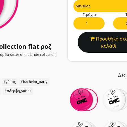
Τεμάχια
Τ
Προσθήκη στ
llection flat ροζ
καλάθι
δα sister of the bride collection
Δες 
#γάμος
#bachelor_party
#αδερφη_νύφης