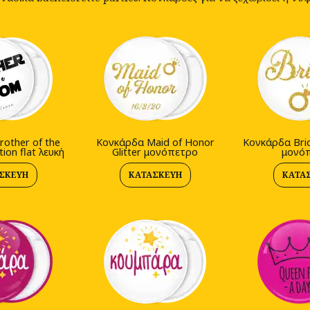
other of the
Kονκάρδα Maid of Honor
Kονκάρδα Brid
ion flat λευκή
Glitter μονόπετρο
μονό
ΣΚΕΥΉ
ΚΑΤΑΣΚΕΥΉ
ΚΑΤΑ