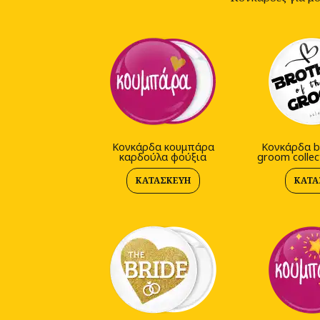
Kονκάρδα κουμπάρα
Κονκάρδα br
καρδούλα φούξια
groom collect
ΚΑΤΑΣΚΕΥΉ
ΚΑΤΑ