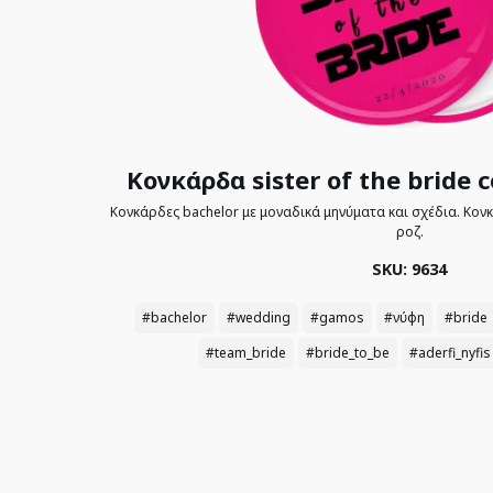
Κονκάρδα sister of the bride co
Κονκάρδες bachelor με μοναδικά μηνύματα και σχέδια. Κονκάρ
ροζ.
SKU: 9634
#bachelor
#wedding
#gamos
#νύφη
#bride
#team_bride
#bride_to_be
#aderfi_nyfis