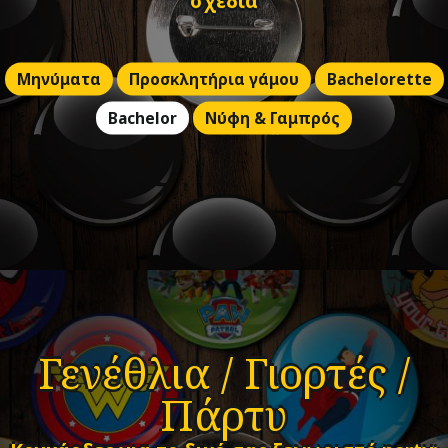
σχέδια
Μηνύματα
Προσκλητήρια γάμου
Bachelorette
Bachelor
Νύφη & Γαμπρός
Γενέθλια / Γιορτές /
Πάρτυ