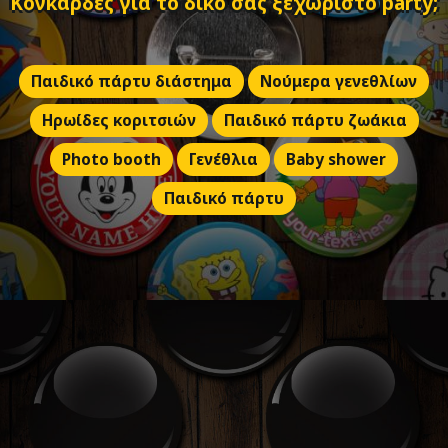
Κονκάρδες για το δικό σας ξεχωριστό party;
Παιδικό πάρτυ διάστημα
Νούμερα γενεθλίων
Ηρωίδες κοριτσιών
Παιδικό πάρτυ ζωάκια
Photo booth
Γενέθλια
Baby shower
Παιδικό πάρτυ