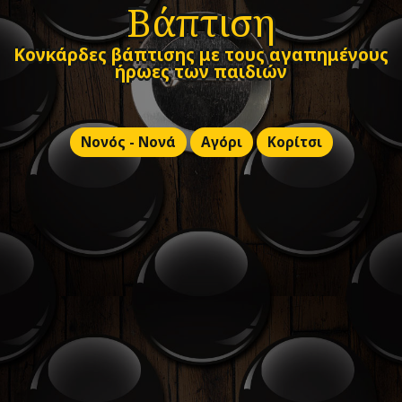
Βάπτιση
Κονκάρδες βάπτισης με τους αγαπημένους
ήρωες των παιδιών
Νονός - Νονά
Αγόρι
Κορίτσι