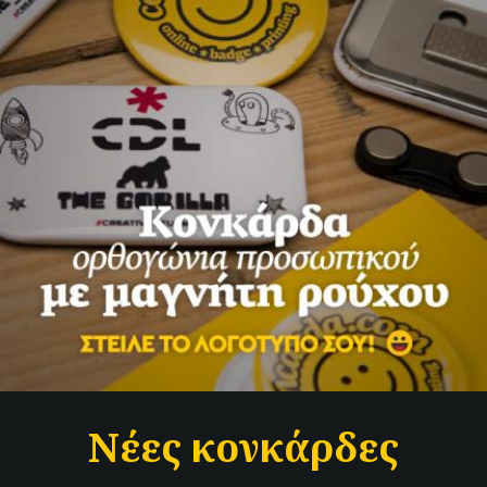
Νέες κονκάρδες