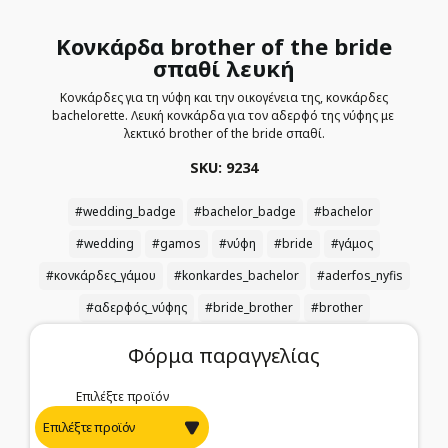
Κονκάρδα brother of the bride
σπαθί λευκή
Κονκάρδες για τη νύφη και την οικογένεια της, κονκάρδες
bachelorette. Λευκή κονκάρδα για τον αδερφό της νύφης με
λεκτικό brother of the bride σπαθί.
SKU: 9234
#wedding_badge
#bachelor_badge
#bachelor
#wedding
#gamos
#νύφη
#bride
#γάμος
#κονκάρδες_γάμου
#konkardes_bachelor
#aderfos_nyfis
#αδερφός_νύφης
#bride_brother
#brother
Φόρμα παραγγελίας
Επιλέξτε προϊόν