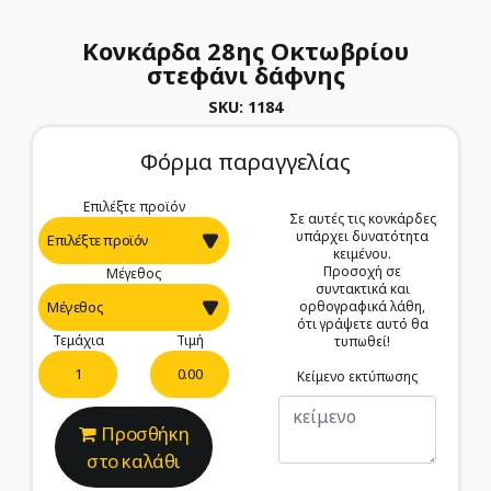
Κονκάρδα 28ης Οκτωβρίου
στεφάνι δάφνης
SKU: 1184
Φόρμα παραγγελίας
Επιλέξτε προϊόν
Σε αυτές τις κονκάρδες
υπάρχει δυνατότητα
κειμένου.
Προσοχή σε
Μέγεθος
συντακτικά και
ορθογραφικά λάθη,
ότι γράψετε αυτό θα
Τεμάχια
Τιμή
τυπωθεί!
0.00
Κείμενο εκτύπωσης
Προσθήκη
στο καλάθι