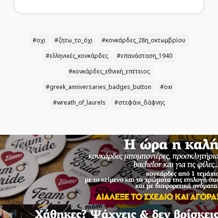
#οχι
#ζητω_το_όχι
#κονκάρδες_28η_οκτωμβρίου
#ελληνικές_κονκάρδες
#επανάσταση_1940
#κονκάρδες_εθνική_επέτειος
#greek_anniversaries_badges_button
#oxi
#wreath_of_laurels
#στεφάνι_δάφνης