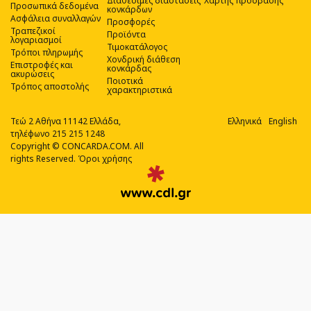
Διαθέσιμες διαστάσεις
Χάρτης πρόσβασης
Προσωπικά δεδομένα
κονκάρδων
Ασφάλεια συναλλαγών
Προσφορές
Τραπεζικοί
Προϊόντα
λογαριασμοί
Τιμοκατάλογος
Τρόποι πληρωμής
Χονδρική διάθεση
Επιστροφές και
κονκάρδας
ακυρώσεις
Ποιοτικά
Τρόπος αποστολής
χαρακτηριστικά
Τεώ 2 Αθήνα 11142 Ελλάδα,
Ελληνικά
English
τηλέφωνο 215 215 1248
Copyright © CONCARDA.COM. All
rights Reserved.
Όροι χρήσης
Web
Design,
Social
Media
&
SEO
Agency
από
την