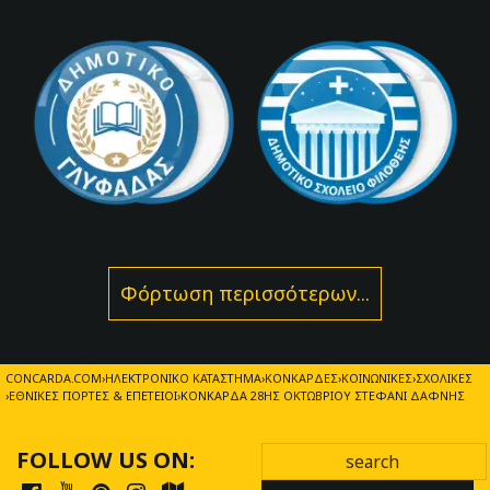
Φόρτωση περισσότερων...
CONCARDA.COM
ΗΛΕΚΤΡΟΝΙΚΌ ΚΑΤΆΣΤΗΜΑ
ΚΟΝΚΆΡΔΕΣ
ΚΟΙΝΩΝΙΚΈΣ
ΣΧΟΛΙΚΈΣ
ΕΘΝΙΚΈΣ ΓΙΟΡΤΈΣ & ΕΠΈΤΕΙΟΙ
ΚΟΝΚΆΡΔΑ 28ΗΣ ΟΚΤΩΒΡΊΟΥ ΣΤΕΦΆΝΙ ΔΆΦΝΗΣ
FOLLOW US ON: