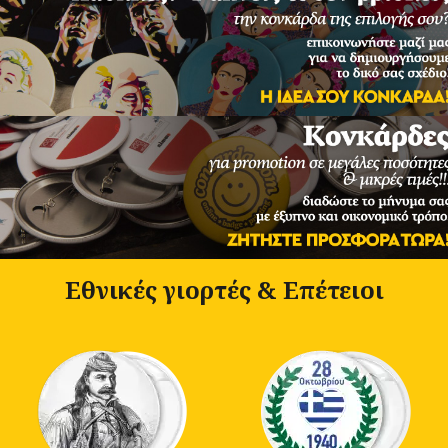
Εθνικές γιορτές & Επέτειοι