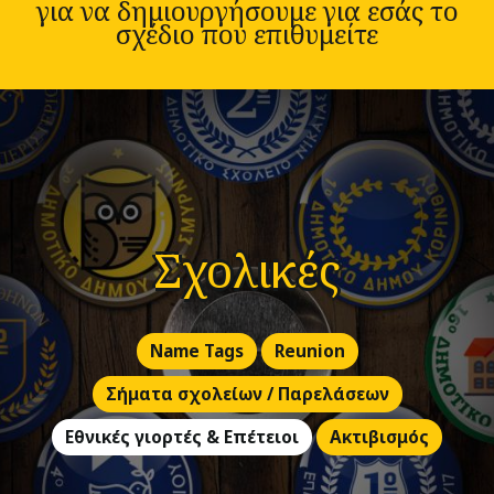
για να δημιουργήσουμε για εσάς το
σχέδιο που επιθυμείτε
Σχολικές
Name Tags
Reunion
Σήματα σχολείων / Παρελάσεων
Εθνικές γιορτές & Επέτειοι
Ακτιβισμός