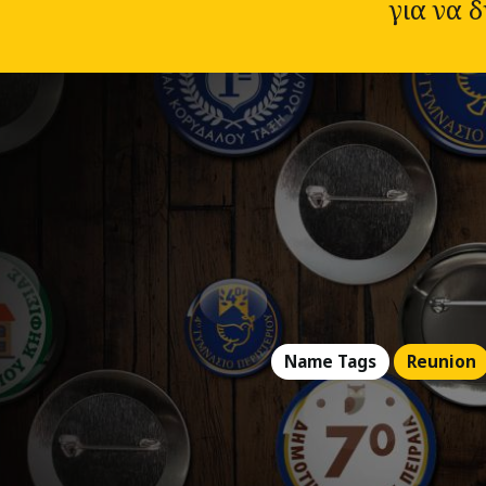
για να 
Name Tags
Reunion