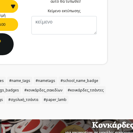
αυτό θα τυπωθεί!
Κείμενο εκτύπωσης
ιμή
0.00
ο
es
#name_tags
#nametags
#school_name_badge
gs_badges
#κονκάρδες_σακιδίων
#κονκάρδες_τσάντες
gs
#σχολική_τσάντα
#paper_lamb