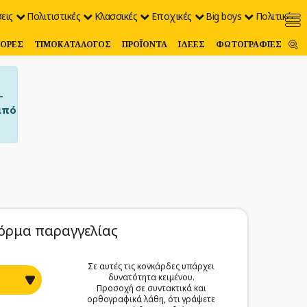
εις
Πολιτιστικές
Κλασσικές
Εποχικές
Big boys
Πολιτικές
ΟΡΈΣ
ΤΙΜΟΚΑΤΆΛΟΓΟΣ
ΠΡΟΪΌΝΤΑ
ΙΔΈΕΣ
ΦΩΤΟΓΡΑΦΊΕΣ
–
από
όρμα παραγγελίας
Σε αυτές τις κονκάρδες υπάρχει
δυνατότητα κειμένου.
Προσοχή σε συντακτικά και
ορθογραφικά λάθη, ότι γράψετε