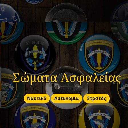
Σώματα Ασφαλείας
Ναυτικό
Αστυνομία
Στρατός