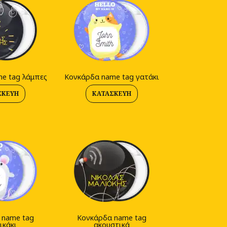
e tag λάμπες
Κονκάρδα name tag γατάκι
ΣΚΕΥΉ
ΚΑΤΑΣΚΕΥΉ
 name tag
Κονκάρδα name tag
ικάκι
ακουστικά