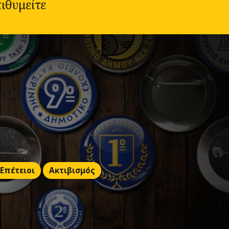
ιθυμείτε
 Επέτειοι
Ακτιβισμός