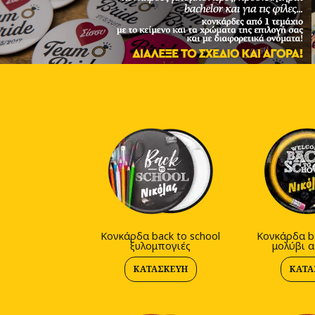
Κονκάρδα back to school
Κονκάρδα ba
ξυλομπογιές
μολύβι 
ΚΑΤΑΣΚΕΥΉ
ΚΑΤΑ