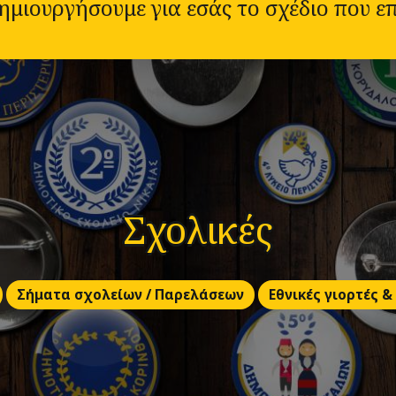
δημιουργήσουμε για εσάς το σχέδιο που επ
Σχολικές
Σήματα σχολείων / Παρελάσεων
Εθνικές γιορτές &