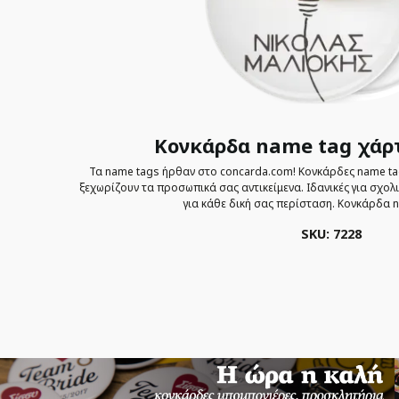
Κονκάρδα name tag χάρ
Τα name tags ήρθαν στο concarda.com! Κονκάρδες name tag
ξεχωρίζουν τα προσωπικά σας αντικείμενα. Ιδανικές για σχολ
για κάθε δική σας περίσταση. Κονκάρδα 
SKU: 7228