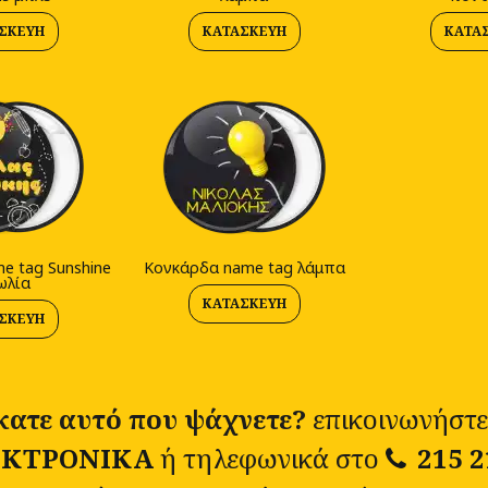
ΣΚΕΥΉ
ΚΑΤΑΣΚΕΥΉ
ΚΑΤΑ
e tag Sunshine
Κονκάρδα name tag λάμπα
ωλία
ΚΑΤΑΣΚΕΥΉ
ΣΚΕΥΉ
κατε αυτό που ψάχνετε?
επικοινωνήστε
ΚΤΡΟΝΙΚΑ
ή τηλεφωνικά στο
215 2