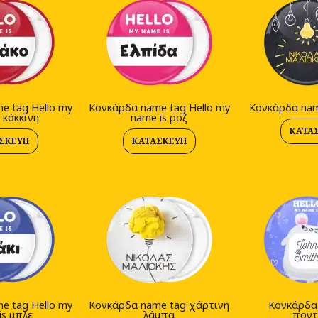
e tag Hello my
Κονκάρδα name tag Hello my
Κονκάρδα nam
 κόκκινη
name is ροζ
ΚΑΤΑ
ΣΚΕΥΉ
ΚΑΤΑΣΚΕΥΉ
e tag Hello my
Κονκάρδα name tag χάρτινη
Κονκάρδα
is μπλε
λάμπα
ποντ