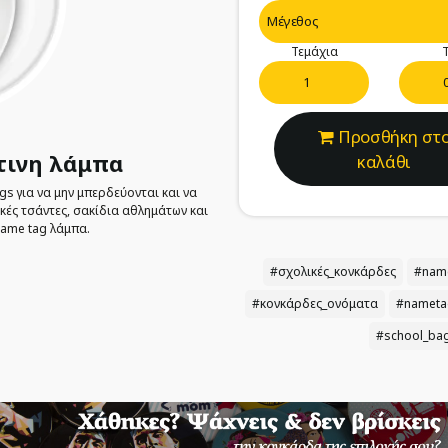
Τεμάχια
Τ
Προσθήκη στ
τινη λάμπα
καλάθι
s για να μην μπερδεύονται και να
ικές τσάντες, σακίδια αθλημάτων και
name tag λάμπα.
#σχολικές_κονκάρδες
#nam
#κονκάρδες_ονόματα
#nameta
#school_ba