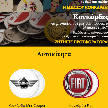
Αυτοκίνητα
Κονκάρδα Mini Cooper
Κονκάρδα Fiat