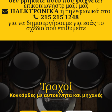
δεν βρήκατε αυτό που ψάχνετε?
επικοινωνήστε μαζί μας
ΗΛΕΚΤΡΟΝΙΚΑ
ή τηλεφωνικά στο
215 215 1248
για να δημιουργήσουμε για εσάς το
σχέδιο που επιθυμείτε
Τροχοί
Κονκάρδες με αυτοκίνητα και μηχανές