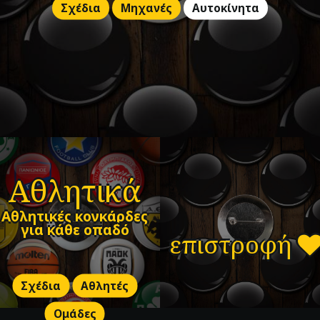
Σχέδια
Μηχανές
Αυτοκίνητα
Αθλητικά
Αθλητικές κονκάρδες
για κάθε οπαδό
επιστροφή
Σχέδια
Αθλητές
Ομάδες