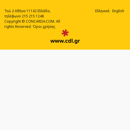
Τεώ 2 Αθήνα 11142 Ελλάδα,
Ελληνικά
English
τηλέφωνο 215 215 1248
Copyright © CONCARDA.COM. All
rights Reserved.
Όροι χρήσης
Web
Design,
Social
Media
&
SEO
Agency
από
την
CDL.gr