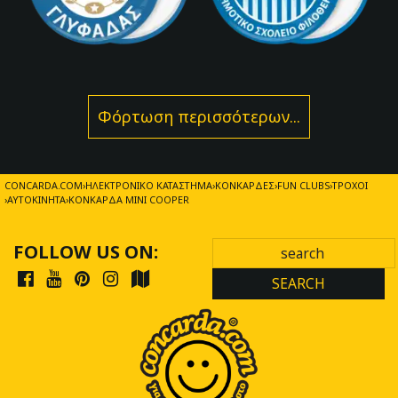
Φόρτωση περισσότερων...
CONCARDA.COM
ΗΛΕΚΤΡΟΝΙΚΌ ΚΑΤΆΣΤΗΜΑ
ΚΟΝΚΆΡΔΕΣ
FUN CLUBS
ΤΡΟΧΟΊ
ΑΥΤΟΚΊΝΗΤΑ
ΚΟΝΚΆΡΔΑ MINI COOPER
FOLLOW US ON:
SEARCH