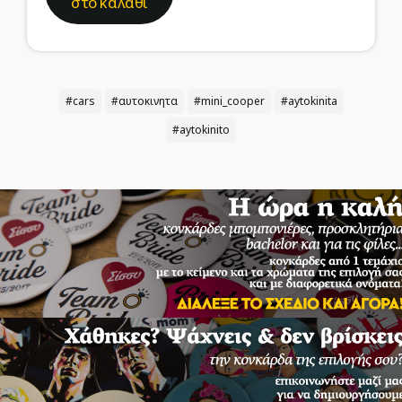
στο καλάθι
#cars
#αυτοκινητα
#mini_cooper
#aytokinita
#aytokinito