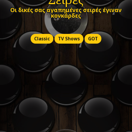
Οι δικές σας αγαπημένες σειρές έγιναν
κονκάρδες
Classic
TV Shows
GOT